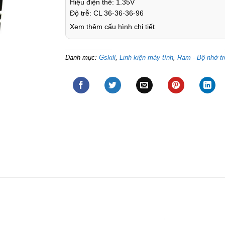
Hiệu điện thế: 1.35V
Độ trễ: CL 36-36-36-96
Xem thêm cấu hình chi tiết
Danh mục:
Gskill
,
Linh kiện máy tính
,
Ram - Bộ nhớ t