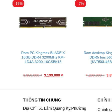
-19%
-7%
TE
Ram PC Kingmax BLADE X
Ram desktop Kin
16GB DDR4 3200MHz KM-
DDR5 bus 56
LD4A-3200-16GSBK18
(KVR56U46B
₫
3.950.000
₫
3.199.000
₫
4.200.000
₫
3.
THÔNG TIN CHUNG
CHÍNH
Địa Chỉ: 51 Lâm Quang Ky,Phường
Chính s