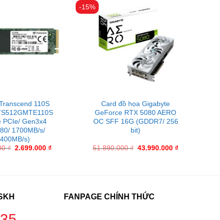
-15%
Transcend 110S
Card đồ họa Gigabyte
TS512GMTE110S
GeForce RTX 5080 AERO
 PCIe/ Gen3x4
OC SFF 16G (GDDR7/ 256
80/ 1700MB/s/
bit)
400MB/s)
00
₫
2.699.000
₫
51.890.000
₫
43.990.000
₫
CSKH
FANPAGE CHÍNH THỨC
235