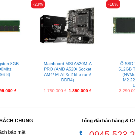
-23%
-18%
gston 8GB
Mainboard MSI A520M-A
Ổ SSD 
00Mhz
PRO (AMD A520/ Socket
512GB 
S6-8)
AM4/ M-ATX/ 2 khe ram/
(NVMe
DDR4)
M2.22
1
899.000
₫
1.750.000
₫
1.350.000
₫
3.290.0
 SÁCH CHUNG
Tổng đài bán hàng & 
ách bảo mật
0945.523.