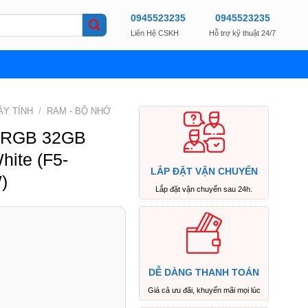
0945523235
0945523235
Liên Hệ CSKH
Hỗ trợ kỹ thuật 24/7
ÁY TÍNH
/
RAM - BỘ NHỚ
5 RGB 32GB
ite (F5-
LẮP ĐẶT VẬN CHUYỂN
)
Lắp đặt vận chuyển sau 24h.
DỄ DÀNG THANH TOÁN
Giá cả ưu đãi, khuyến mãi mọi lúc