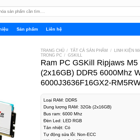
hiệu
Sản phẩm
Liên hệ
TRANG CHỦ
/
TẤT CẢ SẢN PHẨM
/
LINH KIỆN M
TRONG PC
/
GSKILL
Ram PC GSKill Ripjaws M
(2x16GB) DDR5 6000Mhz Wh
6000J3636F16GX2-RM5RW
Loại RAM: DDR5
Dung lượng RAM: 32Gb (2x16GB)
Bus ram: 6000 Mhz
Đèn Led: LED RGB
Tản nhiệt: Có
Tự động sửa lỗi: Non-ECC