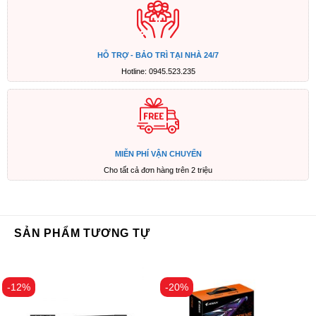
HỖ TRỢ - BẢO TRÌ TẠI NHÀ 24/7
Hotline: 0945.523.235
MIỄN PHÍ VẬN CHUYỂN
Cho tất cả đơn hàng trên 2 triệu
SẢN PHẨM TƯƠNG TỰ
-12%
-20%