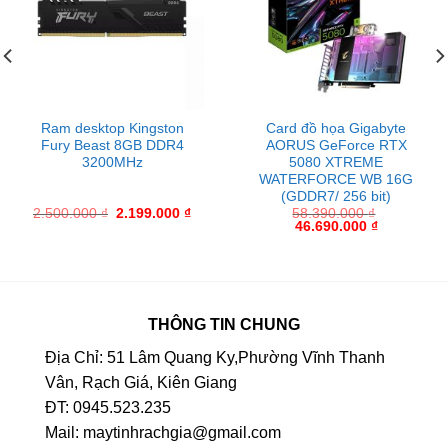
Ram desktop Kingston
Card đồ họa Gigabyte
Fury Beast 8GB DDR4
AORUS GeForce RTX
3200MHz
5080 XTREME
WATERFORCE WB 16G
(GDDR7/ 256 bit)
2.500.000
₫
2.199.000
₫
58.390.000
₫
46.690.000
₫
THÔNG TIN CHUNG
Địa Chỉ: 51 Lâm Quang Ky,Phường Vĩnh Thanh
Vân, Rạch Giá, Kiên Giang
ĐT: 0945.523.235
Mail: maytinhrachgia@gmail.com