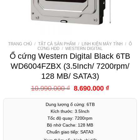
TRANG CHỦ
/
TẤT CẢ SẢN PHẨM
/
LINH KIỆN MÁY TÍNH
/
Ổ
CỨNG HDD
/
WESTERN DIGITAL
Ổ cứng Western Digital Black 6TB
WD6004FZBX (3.5Inch/ 7200rpm/
128 MB/ SATA3)
10.990.000
₫
8.690.000
₫
Dung lượng ổ cứng: 6TB
Kích thước: 3.5Inch
Tốc độ quay: 7200rpm
Bộ nhớ Cache: 128 MB
Chuẩn giao tiếp: SATA3