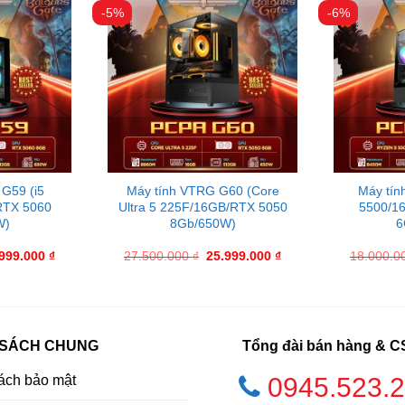
-5%
-6%
G59 (i5
Máy tính VTRG G60 (Core
Máy tín
RTX 5060
Ultra 5 225F/16GB/RTX 5050
5500/1
W)
8Gb/650W)
6
.999.000
₫
27.500.000
₫
25.999.000
₫
18.000.0
 SÁCH CHUNG
Tổng đài bán hàng & 
ách bảo mật
0945.523.