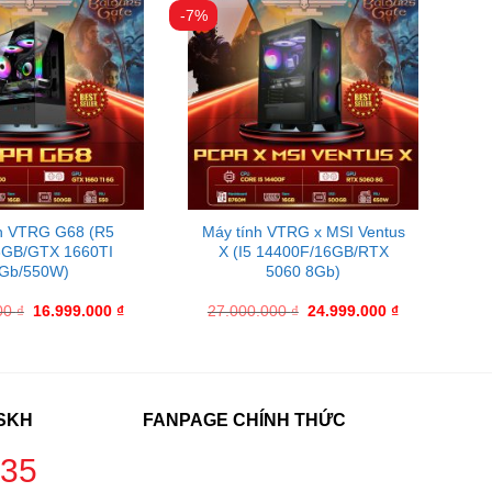
-7%
h VTRG G68 (R5
Máy tính VTRG x MSI Ventus
6GB/GTX 1660TI
X (I5 14400F/16GB/RTX
Gb/550W)
5060 8Gb)
00
₫
16.999.000
₫
27.000.000
₫
24.999.000
₫
CSKH
FANPAGE CHÍNH THỨC
235