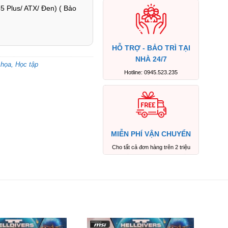
 Plus/ ATX/ Đen) ( Bảo
HỖ TRỢ - BẢO TRÌ TẠI
NHÀ 24/7
họa, Học tập
Hotline: 0945.523.235
MIỄN PHÍ VẬN CHUYỂN
Cho tất cả đơn hàng trên 2 triệu