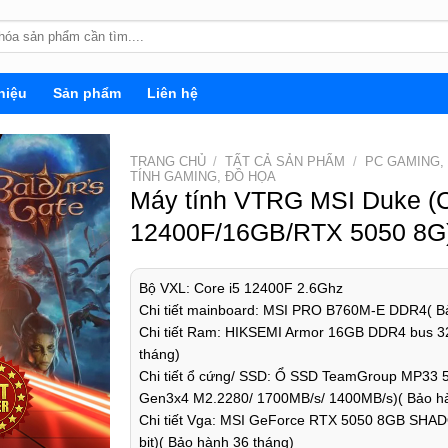
hiệu
Sản phẩm
Liên hệ
TRANG CHỦ
/
TẤT CẢ SẢN PHẨM
/
PC GAMING,
TÍNH GAMING, ĐỒ HỌA
Máy tính VTRG MSI Duke (C
12400F/16GB/RTX 5050 8G
Bộ VXL: Core i5 12400F 2.6Ghz
Chi tiết mainboard: MSI PRO B760M-E DDR4( B
Chi tiết Ram: HIKSEMI Armor 16GB DDR4 bus 3
tháng)
Chi tiết ổ cứng/ SSD: Ổ SSD TeamGroup MP33
Gen3x4 M2.2280/ 1700MB/s/ 1400MB/s)( Bảo hà
Chi tiết Vga: MSI GeForce RTX 5050 8GB SH
bit)( Bảo hành 36 tháng)