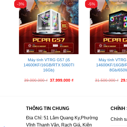
-3%
-5%
Máy tính VTRG G57 (i5
Máy tính VTRG 
0
14600KF/16GB/RTX 5060TI
14600KF/16GB/
16Gb)
8Gb/650
39.000.000
₫
37.999.000
₫
31.500.000
₫
29
THÔNG TIN CHUNG
CHÍNH
Địa Chỉ: 51 Lâm Quang Ky,Phường
Chính s
Vĩnh Thanh Vân, Rạch Giá, Kiên