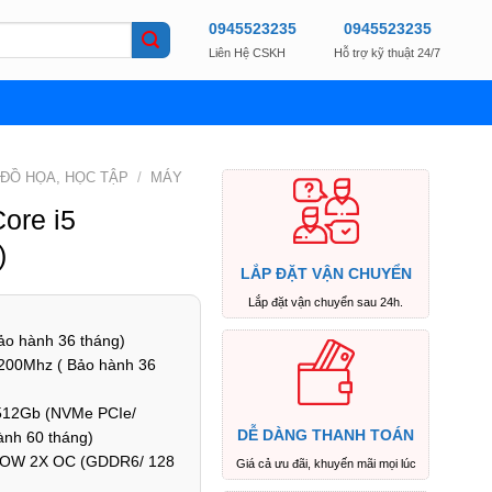
0945523235
0945523235
Liên Hệ CSKH
Hỗ trợ kỹ thuật 24/7
 ĐỒ HỌA, HỌC TẬP
/
MÁY
ore i5
)
LẮP ĐẶT VẬN CHUYỂN
Lắp đặt vận chuyển sau 24h.
ảo hành 36 tháng)
200Mhz ( Bảo hành 36
 512Gb (NVMe PCIe/
DỄ DÀNG THANH TOÁN
nh 60 tháng)
ADOW 2X OC (GDDR6/ 128
Giá cả ưu đãi, khuyến mãi mọi lúc