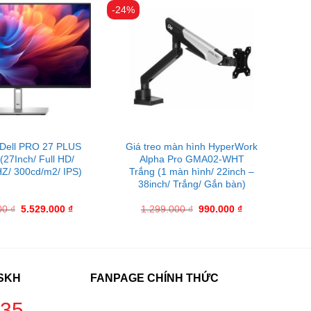
-24%
 Dell PRO 27 PLUS
Giá treo màn hình HyperWork
27Inch/ Full HD/
Alpha Pro GMA02-WHT
Z/ 300cd/m2/ IPS)
Trắng (1 màn hình/ 22inch –
38inch/ Trắng/ Gắn bàn)
00
₫
5.529.000
₫
1.299.000
₫
990.000
₫
CSKH
FANPAGE CHÍNH THỨC
235