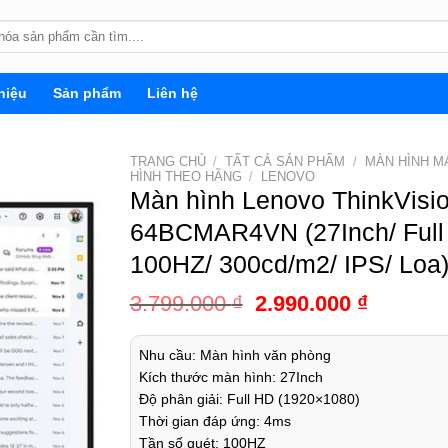
hiệu
Sản phẩm
Liên hệ
TRANG CHỦ
/
TẤT CẢ SẢN PHẨM
/
MÀN HÌNH MÁ
HÌNH THEO HÃNG
/
LENOVO
Màn hình Lenovo ThinkVisi
64BCMAR4VN (27Inch/ Full
100HZ/ 300cd/m2/ IPS/ Loa
3.799.000
₫
2.990.000
₫
Nhu cầu: Màn hình văn phòng
Kích thước màn hình: 27Inch
Độ phân giải: Full HD (1920×1080)
Thời gian đáp ứng: 4ms
Tần số quét: 100HZ