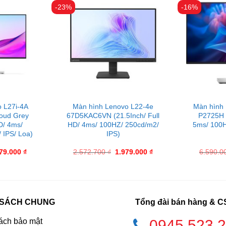
-23%
-16%
 L27i-4A
Màn hình Lenovo L22-4e
Màn hình
oud Grey
67D5KAC6VN (21.5Inch/ Full
P2725H (
D/ 4ms/
HD/ 4ms/ 100HZ/ 250cd/m2/
5ms/ 100H
 IPS/ Loa)
IPS)
979.000
₫
2.572.700
₫
1.979.000
₫
6.590.0
 SÁCH CHUNG
Tổng đài bán hàng & 
ách bảo mật
0945.523.