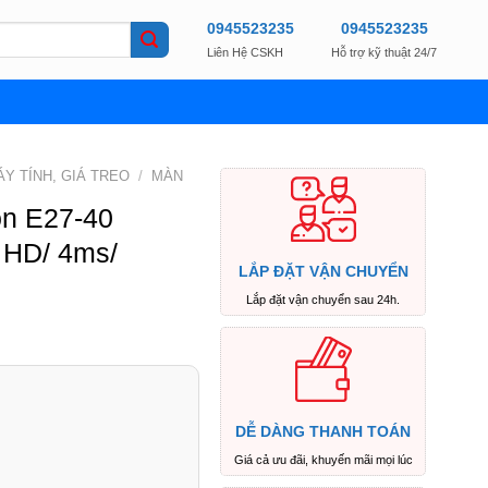
0945523235
0945523235
Liên Hệ CSKH
Hỗ trợ kỹ thuật 24/7
Y TÍNH, GIÁ TREO
/
MÀN
on E27-40
 HD/ 4ms/
LẮP ĐẶT VẬN CHUYỂN
)
Lắp đặt vận chuyển sau 24h.
DỄ DÀNG THANH TOÁN
Giá cả ưu đãi, khuyến mãi mọi lúc