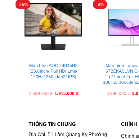
-26%
-9%
32-
Màn hình AOC 24B15H3
Màn hình Lenovo
s/
(23.8Inch/ Full HD/ 1ms/
67BEKAC1VN Cl
120Hz/ 250cd/m2/ IPS)
(27Inch/ Full H
100HZ/ 300cd/m2/
₫
2.599.000
₫
1.915.000
₫
3.290.000
₫
2.
THÔNG TIN CHUNG
CHÍNH
Địa Chỉ: 51 Lâm Quang Ky,Phường
Chính s