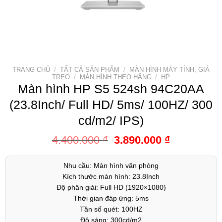
TRANG CHỦ
/
TẤT CẢ SẢN PHẨM
/
MÀN HÌNH MÁY TÍNH, GIÁ
TREO
/
MÀN HÌNH THEO HÃNG
/
HP
Màn hình HP S5 524sh 94C20AA
(23.8Inch/ Full HD/ 5ms/ 100HZ/ 300
cd/m2/ IPS)
4.400.000
₫
3.890.000
₫
Nhu cầu: Màn hình văn phòng
Kích thước màn hình: 23.8Inch
Độ phân giải: Full HD (1920×1080)
Thời gian đáp ứng: 5ms
Tần số quét: 100HZ
Độ sáng: 300cd/m2