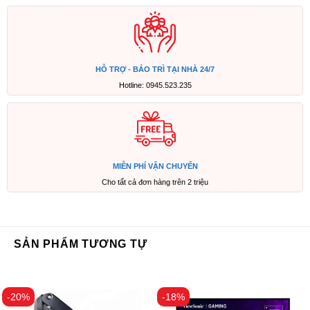
HỖ TRỢ - BẢO TRÌ TẠI NHÀ 24/7
Hotline: 0945.523.235
MIỄN PHÍ VẬN CHUYỂN
Cho tất cả đơn hàng trên 2 triệu
SẢN PHẨM TƯƠNG TỰ
-20%
-18%