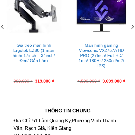
Giá treo màn hình
Màn hình gaming
Ergotek EZ80 (1 màn
Viewsonic VX2757A HD
hình/ 17inch – 34inch/
PRO (27Inch/ Full HD/
Đen/ Gắn bàn)
1ms/ 180Hz/ 250cd/m2/
IPS)
399.000
₫
319.000
₫
4.500.000
₫
3.699.000
₫
THÔNG TIN CHUNG
Địa Chỉ: 51 Lâm Quang Ky,Phường Vĩnh Thanh
Vân, Rạch Giá, Kiên Giang