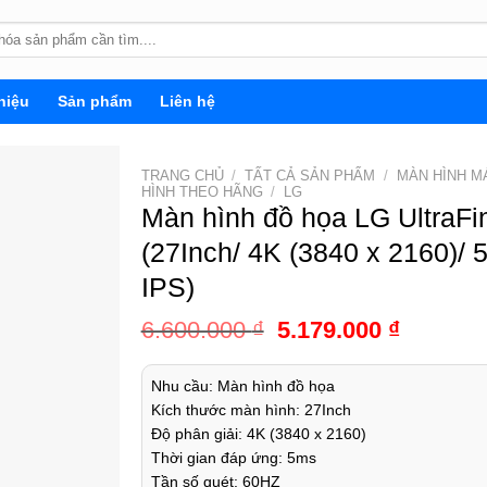
hiệu
Sản phẩm
Liên hệ
TRANG CHỦ
/
TẤT CẢ SẢN PHẨM
/
MÀN HÌNH MÁ
HÌNH THEO HÃNG
/
LG
Màn hình đồ họa LG UltraF
(27Inch/ 4K (3840 x 2160)/
IPS)
6.600.000
₫
5.179.000
₫
Nhu cầu: Màn hình đồ họa
Kích thước màn hình: 27Inch
Độ phân giải: 4K (3840 x 2160)
Thời gian đáp ứng: 5ms
Tần số quét: 60HZ