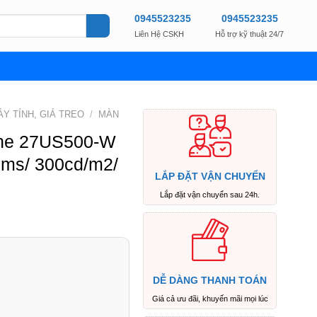
0945523235
0945523235
Liên Hệ CSKH
Hỗ trợ kỹ thuật 24/7
Y TÍNH, GIÁ TREO
/
MÀN
ine 27US500-W
 5ms/ 300cd/m2/
LẮP ĐẶT VẬN CHUYỂN
Lắp đặt vận chuyển sau 24h.
DỄ DÀNG THANH TOÁN
Giá cả ưu đãi, khuyến mãi mọi lúc