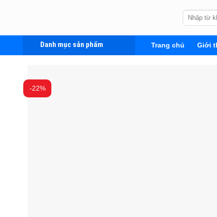
Skip
Tìm
to
kiếm:
content
Danh mục sản phẩm
Trang chủ
Giới t
-22%