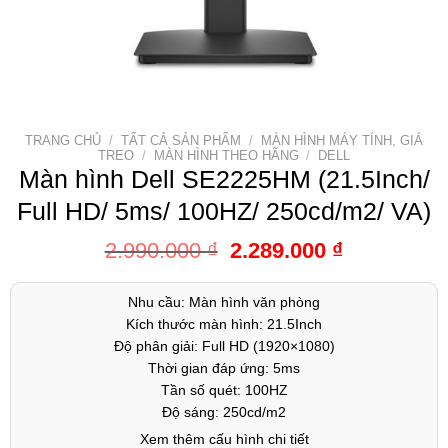
TRANG CHỦ
/
TẤT CẢ SẢN PHẨM
/
MÀN HÌNH MÁY TÍNH, GIÁ
TREO
/
MÀN HÌNH THEO HÃNG
/
DELL
Màn hình Dell SE2225HM (21.5Inch/
Full HD/ 5ms/ 100HZ/ 250cd/m2/ VA)
2.990.000
₫
2.289.000
₫
Nhu cầu: Màn hình văn phòng
Kích thước màn hình: 21.5Inch
Độ phân giải: Full HD (1920×1080)
Thời gian đáp ứng: 5ms
Tần số quét: 100HZ
Độ sáng: 250cd/m2
Xem thêm cấu hình chi tiết