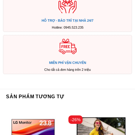
HỖ TRỢ - BẢO TRÌ TẠI NHÀ 24/7
Hotline: 0945.523.235
MIỄN PHÍ VẬN CHUYỂN
Cho tất cả đơn hàng trên 2 triệu
SẢN PHẨM TƯƠNG TỰ
-26%