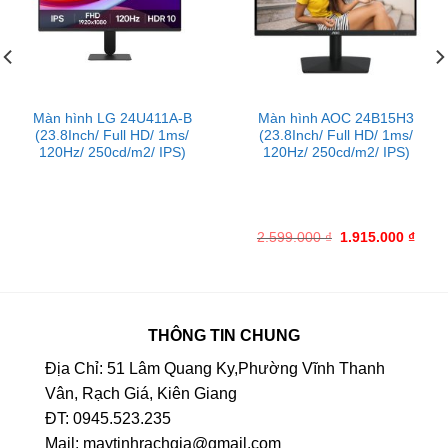
Màn hình LG 24U411A-B
Màn hình AOC 24B15H3
(23.8Inch/ Full HD/ 1ms/
(23.8Inch/ Full HD/ 1ms/
120Hz/ 250cd/m2/ IPS)
120Hz/ 250cd/m2/ IPS)
2.599.000
₫
1.915.000
₫
THÔNG TIN CHUNG
Địa Chỉ: 51 Lâm Quang Ky,Phường Vĩnh Thanh
Vân, Rạch Giá, Kiên Giang
ĐT: 0945.523.235
Mail: maytinhrachgia@gmail.com