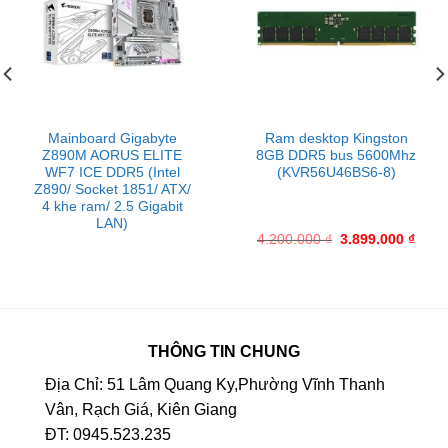
Mainboard Gigabyte
Ram desktop Kingston
Z890M AORUS ELITE
8GB DDR5 bus 5600Mhz
WF7 ICE DDR5 (Intel
(KVR56U46BS6-8)
Z890/ Socket 1851/ ATX/
4 khe ram/ 2.5 Gigabit
LAN)
4.200.000
₫
3.899.000
₫
THÔNG TIN CHUNG
Địa Chỉ: 51 Lâm Quang Ky,Phường Vĩnh Thanh
Vân, Rạch Giá, Kiên Giang
ĐT: 0945.523.235