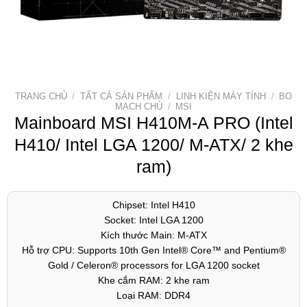
TRANG CHỦ
/
TẤT CẢ SẢN PHẨM
/
LINH KIỆN MÁY TÍNH
/
BO
MẠCH CHỦ
/
MSI
Mainboard MSI H410M-A PRO (Intel
H410/ Intel LGA 1200/ M-ATX/ 2 khe
ram)
Chipset: Intel H410
Socket: Intel LGA 1200
Kích thước Main: M-ATX
Hỗ trợ CPU: Supports 10th Gen Intel® Core™ and Pentium®
Gold / Celeron® processors for LGA 1200 socket
Khe cắm RAM: 2 khe ram
Loại RAM: DDR4