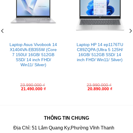
Laptop Asus Vivobook 14
Laptop HP 14 ep1176TU
X1404VA-EB355W (Core
C89ZQPA (Ultra 5 125H/
7 150U/ 16GB/ 512GB
16GB/ 512GB SSD/ 14
SSD/ 14 inch FHD/
inch FHD/ Win11/ Silver)
Win11/ Silver)
23.990.000
₫
23.990.000
₫
21.490.000
₫
20.890.000
₫
THÔNG TIN CHUNG
Địa Chỉ: 51 Lâm Quang Ky,Phường Vĩnh Thanh