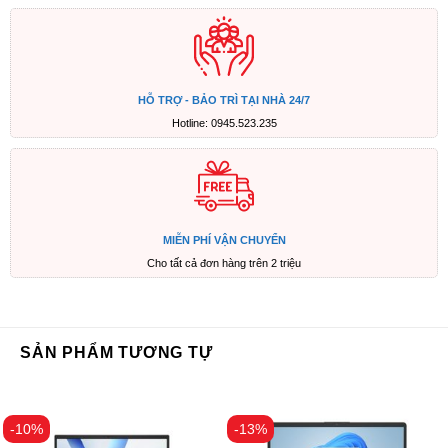
HỖ TRỢ - BẢO TRÌ TẠI NHÀ 24/7
Hotline: 0945.523.235
MIỄN PHÍ VẬN CHUYỂN
Cho tất cả đơn hàng trên 2 triệu
SẢN PHẨM TƯƠNG TỰ
-10%
-13%