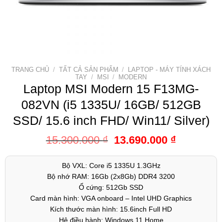
TRANG CHỦ
/
TẤT CẢ SẢN PHẨM
/
LAPTOP - MÁY TÍNH XÁCH
TAY
/
MSI
/
MODERN
Laptop MSI Modern 15 F13MG-
082VN (i5 1335U/ 16GB/ 512GB
SSD/ 15.6 inch FHD/ Win11/ Silver)
15.300.000
₫
13.690.000
₫
Bộ VXL: Core i5 1335U 1.3GHz
Bộ nhớ RAM: 16Gb (2x8Gb) DDR4 3200
Ổ cứng: 512Gb SSD
Card màn hình: VGA onboard – Intel UHD Graphics
Kích thước màn hình: 15.6inch Full HD
Hệ điều hành: Windows 11 Home