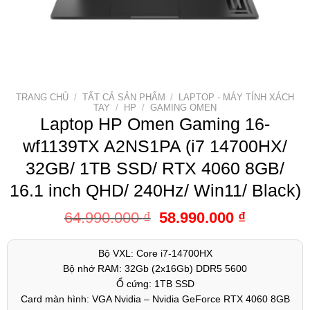
TRANG CHỦ
/
TẤT CẢ SẢN PHẨM
/
LAPTOP - MÁY TÍNH XÁCH
TAY
/
HP
/
GAMING OMEN
Laptop HP Omen Gaming 16-
wf1139TX A2NS1PA (i7 14700HX/
32GB/ 1TB SSD/ RTX 4060 8GB/
16.1 inch QHD/ 240Hz/ Win11/ Black)
64.990.000
₫
58.990.000
₫
Bộ VXL: Core i7-14700HX
Bộ nhớ RAM: 32Gb (2x16Gb) DDR5 5600
Ổ cứng: 1TB SSD
Card màn hình: VGA Nvidia – Nvidia GeForce RTX 4060 8GB