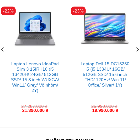
-22%
-23%
Laptop Lenovo IdeaPad
Laptop Dell 15 DC15250
Slim 3 15IRH10 (i5
i5 (i5 1334U/ 16GB/
13420H/ 24GB/ 512GB
512GB SSD/ 15.6 inch
SSD/ 15.3 inch WUXGA/
FHD/ 120Hz/ Win 11/
Win11/ Grey/ Vỏ nhôm/
Office/ Silver/ 1Y)
2Y)
27.287.000
₫
25.990.000
₫
21.390.000
₫
19.990.000
₫