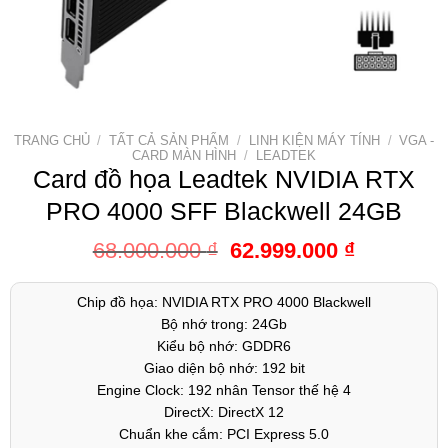
TRANG CHỦ
/
TẤT CẢ SẢN PHẨM
/
LINH KIỆN MÁY TÍNH
/
VGA -
CARD MÀN HÌNH
/
LEADTEK
Card đồ họa Leadtek NVIDIA RTX
PRO 4000 SFF Blackwell 24GB
68.000.000
₫
62.999.000
₫
Chip đồ họa: NVIDIA RTX PRO 4000 Blackwell
Bộ nhớ trong: 24Gb
Kiểu bộ nhớ: GDDR6
Giao diện bộ nhớ: 192 bit
Engine Clock: 192 nhân Tensor thế hệ 4
DirectX: DirectX 12
Chuẩn khe cắm: PCI Express 5.0