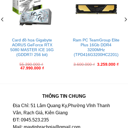
Card đồ họa Gigabyte
Ram PC TeamGroup Elite
AORUS GeForce RTX
Plus 16Gb DDR4
5080 MASTER ICE 16G
3200MHz
(GDDR7/ 256 bit)
(TPD416G3200HC2201)
55.390.000
₫
3.600.000
₫
3.259.000
₫
47.990.000
₫
THÔNG TIN CHUNG
Địa Chỉ: 51 Lâm Quang Ky,Phường Vĩnh Thanh
Vân, Rạch Giá, Kiên Giang
ĐT: 0945.523.235
Mail: maytinhrachgia@gmail.com