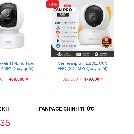
-8%
 wifi TP-Link Tapo
Camera ip wifi EZVIZ C6N
 4MP/ Quay quét)
PRO (2K 3MP/ Quay quét)
00
₫
469.000
₫
520.000
₫
479.000
₫
CSKH
FANPAGE CHÍNH THỨC
235