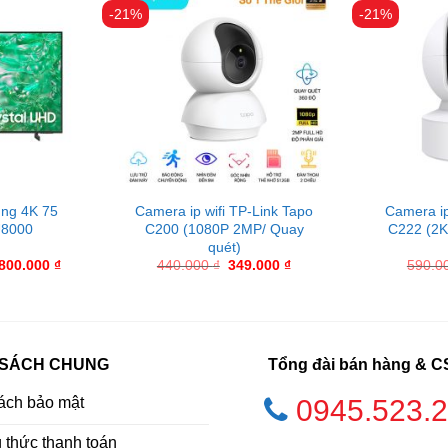
-21%
-21%
ung 4K 75
Camera ip wifi TP-Link Tapo
Camera ip
U8000
C200 (1080P 2MP/ Quay
C222 (2K
quét)
.800.000
₫
440.000
₫
349.000
₫
590.0
 SÁCH CHUNG
Tổng đài bán hàng & 
ách bảo mật
0945.523.
thức thanh toán