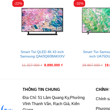
-22%
-32%
 G1
Smart Tivi QLED 4K 43 inch
Smart Tivi Sams
Samsung QA43Q60BAKXXV
inch UA75D
11.327.000
₫
8.890.000
₫
28.967.000
₫
19
THÔNG TIN CHUNG
CHÍNH
Địa Chỉ: 51 Lâm Quang Ky,Phường
Chính s
Vĩnh Thanh Vân, Rạch Giá, Kiên
Phương 
Giang