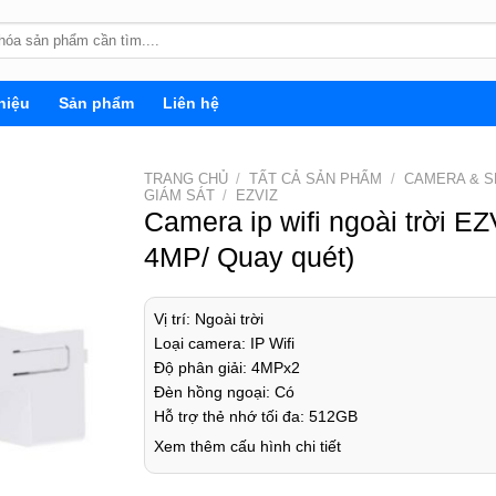
hiệu
Sản phẩm
Liên hệ
TRANG CHỦ
/
TẤT CẢ SẢN PHẨM
/
CAMERA & 
GIÁM SÁT
/
EZVIZ
Camera ip wifi ngoài trời E
4MP/ Quay quét)
Vị trí: Ngoài trời
Loại camera: IP Wifi
Độ phân giải: 4MPx2
Đèn hồng ngoại: Có
Hỗ trợ thẻ nhớ tối đa: 512GB
Xem thêm cấu hình chi tiết