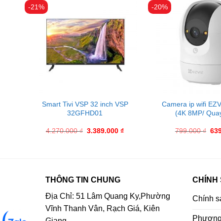
-21%
-20%
N
Smart Tivi VSP 32 inch VSP
Camera ip wifi EZ
)
32GFHD01
(4K 8MP/ Quay
4.270.000
₫
3.389.000
₫
799.000
₫
63
THÔNG TIN CHUNG
CHÍNH
Địa Chỉ: 51 Lâm Quang Ky,Phường
Chính s
Vĩnh Thanh Vân, Rạch Giá, Kiên
Phương 
Giang