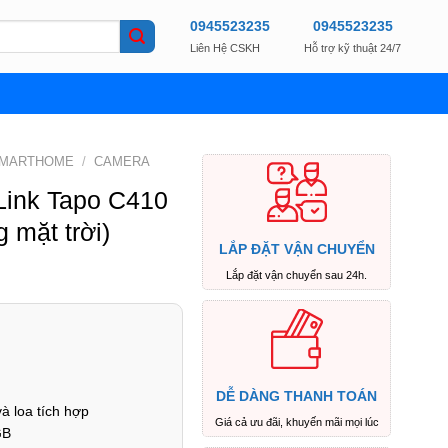
0945523235
0945523235
Liên Hệ CSKH
Hỗ trợ kỹ thuật 24/7
SMARTHOME
/
CAMERA
-Link Tapo C410
 mặt trời)
LẮP ĐẶT VẬN CHUYỂN
Lắp đặt vận chuyển sau 24h.
DỄ DÀNG THANH TOÁN
à loa tích hợp
Giá cả ưu đãi, khuyến mãi mọi lúc
GB