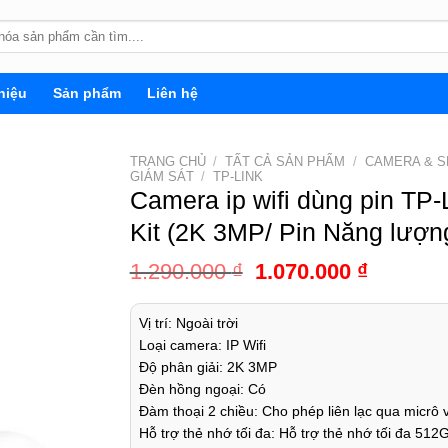
hiệu
Sản phẩm
Liên hệ
TRANG CHỦ
/
TẤT CẢ SẢN PHẨM
/
CAMERA & 
GIÁM SÁT
/
TP-LINK
Camera ip wifi dùng pin TP
Kit (2K 3MP/ Pin Năng lượng
1.290.000
₫
1.070.000
₫
Vị trí: Ngoài trời
Loại camera: IP Wifi
Độ phân giải: 2K 3MP
Đèn hồng ngoại: Có
Đàm thoại 2 chiều: Cho phép liên lạc qua micrô v
Hỗ trợ thẻ nhớ tối đa: Hỗ trợ thẻ nhớ tối đa 512