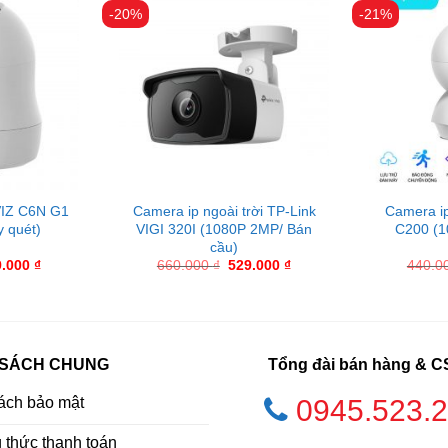
-20%
-21%
VIZ C6N G1
Camera ip ngoài trời TP-Link
Camera ip
 quét)
VIGI 320I (1080P 2MP/ Bán
C200 (1
cầu)
9.000
₫
660.000
₫
529.000
₫
440.0
 SÁCH CHUNG
Tổng đài bán hàng & 
ách bảo mật
0945.523.
thức thanh toán