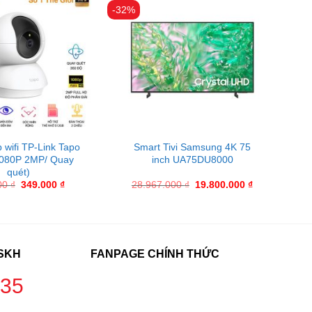
-32%
 wifi TP-Link Tapo
Smart Tivi Samsung 4K 75
080P 2MP/ Quay
inch UA75DU8000
quét)
00
₫
349.000
₫
28.967.000
₫
19.800.000
₫
CSKH
FANPAGE CHÍNH THỨC
235