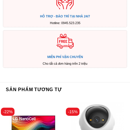
HỖ TRỢ - BẢO TRÌ TẠI NHÀ 24/7
Hotline: 0945.523.235
MIỄN PHÍ VẬN CHUYỂN
Cho tất cả đơn hàng trên 2 triệu
SẢN PHẨM TƯƠNG TỰ
-22%
-15%