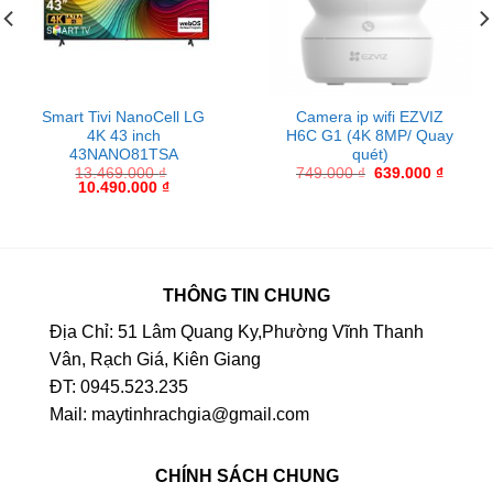
Smart Tivi NanoCell LG
Camera ip wifi EZVIZ
4K 43 inch
H6C G1 (4K 8MP/ Quay
43NANO81TSA
quét)
13.469.000
₫
749.000
₫
639.000
₫
10.490.000
₫
THÔNG TIN CHUNG
Địa Chỉ: 51 Lâm Quang Ky,Phường Vĩnh Thanh
Vân, Rạch Giá, Kiên Giang
ĐT: 0945.523.235
Mail: maytinhrachgia@gmail.com
CHÍNH SÁCH CHUNG