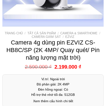
TRANG CHỦ
/
TẤT CẢ SẢN PHẨM
/
CAMERA & SMARTHOME
/
CAMERA GIÁM SÁT
/
EZVIZ
Camera 4g dùng pin EZVIZ CS-
HB8C/SP (2K 4MP/ Quay quét/ Pin
năng lượng mặt trời)
2.590.000
₫
2.199.000
₫
Vị trí: Ngoài trời
Độ phân giải: 2K 4MP
Đèn hồng ngoại: Có
Hỗ trợ thẻ nhớ tối đa: 512GB
Xem thêm cấu hình chi tiết