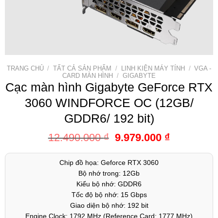
TRANG CHỦ
/
TẤT CẢ SẢN PHẨM
/
LINH KIỆN MÁY TÍNH
/
VGA -
CARD MÀN HÌNH
/
GIGABYTE
Cạc màn hình Gigabyte GeForce RTX
3060 WINDFORCE OC (12GB/
GDDR6/ 192 bit)
12.490.000
₫
9.979.000
₫
Chip đồ họa: Geforce RTX 3060
Bộ nhớ trong: 12Gb
Kiểu bộ nhớ: GDDR6
Tốc độ bộ nhớ: 15 Gbps
Giao diện bộ nhớ: 192 bit
Engine Clock: 1792 MHz (Reference Card: 1777 MHz)