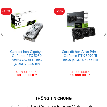
-15%
-5%
Card đồ họa Gigabyte
Card đồ họa Asus Prime
GeForce RTX 5080
GeForce RTX 5070 Ti
AERO OC SFF 16G
16GB (GDDR7/ 256 bit)
(GDDR7/ 256 bit)
51.890.000
₫
31.500.000
₫
43.990.000
₫
29.999.000
₫
THÔNG TIN CHUNG
Địa Chỉ: 51 Lâm Quang Ky,Phường Vĩnh Thanh