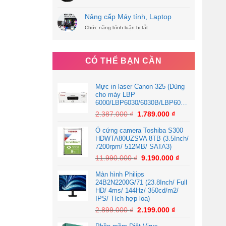
Nâng
TẠI
cấp
KIÊN
Nâng cấp Máy tính, Laptop
ổ
GIANG
Chức năng bình luận bị tắt
cứng
ở
SSD
Nâng
lấy
cấp
liền
Máy
tính,
CÓ THỂ BẠN CẦN
Laptop
Mực in laser Canon 325 (Dùng
cho máy LBP
6000/LBP6030/6030B/LBP6030W/MF3010AE)
2.387.000
₫
1.789.000
₫
Ổ cứng camera Toshiba S300
HDWTA80UZSVA 8TB (3.5Inch/
7200rpm/ 512MB/ SATA3)
11.990.000
₫
9.190.000
₫
Màn hình Philips
24B2N2200G/71 (23.8Inch/ Full
HD/ 4ms/ 144Hz/ 350cd/m2/
IPS/ Tích hợp loa)
2.899.000
₫
2.199.000
₫