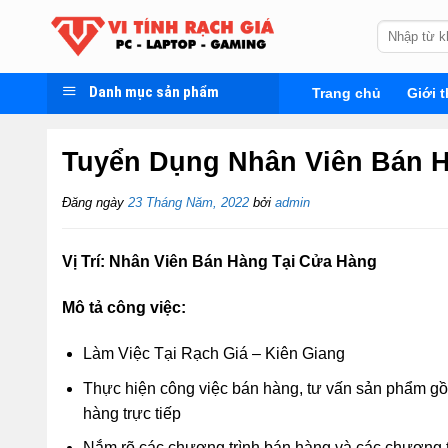
Skip
Tìm
to
kiếm:
content
Danh mục sản phẩm
Trang chủ
Giới t
Tuyển Dụng Nhân Viên Bán 
Đăng ngày
23 Tháng Năm, 2022
bởi
admin
Vị Trí: Nhân Viên Bán Hàng Tại Cửa Hàng
Mô tả công việc:
Làm Việc Tại Rạch Giá – Kiên Giang
Thực hiện công việc bán hàng, tư vấn sản phẩm gồ
hàng trực tiếp
Nắm rõ các chương trình bán hàng và các chương t