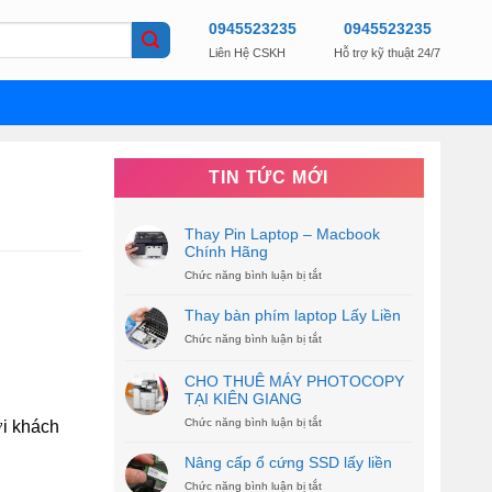
0945523235
0945523235
Liên Hệ CSKH
Hỗ trợ kỹ thuật 24/7
TIN TỨC MỚI
Thay Pin Laptop – Macbook
Chính Hãng
Chức năng bình luận bị tắt
ở
Thay
Pin
Thay bàn phím laptop Lấy Liền
Laptop
Chức năng bình luận bị tắt
ở
–
Thay
Macbook
bàn
Chính
CHO THUÊ MÁY PHOTOCOPY
phím
Hãng
TẠI KIÊN GIANG
laptop
Lấy
Chức năng bình luận bị tắt
ở
ới khách
Liền
CHO
THUÊ
Nâng cấp ổ cứng SSD lấy liền
MÁY
Chức năng bình luận bị tắt
ở
PHOTOCOPY