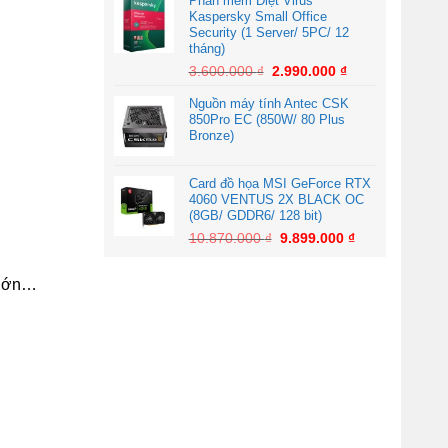
Phần mềm Diệt Virus
Kaspersky Small Office
Security (1 Server/ 5PC/ 12
tháng)
3.600.000
₫
2.990.000
₫
Nguồn máy tính Antec CSK
850Pro EC (850W/ 80 Plus
Bronze)
Card đồ họa MSI GeForce RTX
4060 VENTUS 2X BLACK OC
(8GB/ GDDR6/ 128 bit)
10.870.000
₫
9.899.000
₫
 lớn…