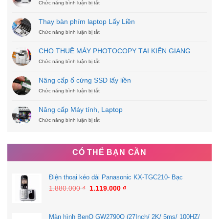
Chức năng bình luận bị tắt
ở
Thay
Pin
Thay bàn phím laptop Lấy Liền
Laptop
Chức năng bình luận bị tắt
–
ở
Macbook
Thay
Chính
bàn
CHO THUÊ MÁY PHOTOCOPY TẠI KIÊN GIANG
Hãng
phím
Chức năng bình luận bị tắt
laptop
ở
Lấy
CHO
Liền
THUÊ
Nâng cấp ổ cứng SSD lấy liền
MÁY
Chức năng bình luận bị tắt
PHOTOCOPY
ở
TẠI
Nâng
KIÊN
cấp
Nâng cấp Máy tính, Laptop
GIANG
ổ
Chức năng bình luận bị tắt
cứng
ở
SSD
Nâng
lấy
cấp
liền
Máy
tính,
CÓ THỂ BẠN CẦN
Laptop
Điện thoại kéo dài Panasonic KX-TGC210- Bạc
1.880.000
₫
1.119.000
₫
Màn hình BenQ GW2790Q (27Inch/ 2K/ 5ms/ 100HZ/