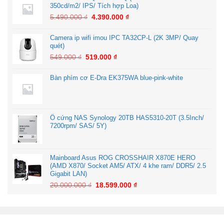
350cd/m2/ IPS/ Tích hợp Loa)
5.490.000
₫
4.390.000
₫
Camera ip wifi imou IPC TA32CP-L (2K 3MP/ Quay
quét)
549.000
₫
519.000
₫
Bàn phím cơ E-Dra EK375WA blue-pink-white
Ổ cứng NAS Synology 20TB HAS5310-20T (3.5Inch/
7200rpm/ SAS/ 5Y)
Mainboard Asus ROG CROSSHAIR X870E HERO
(AMD X870/ Socket AM5/ ATX/ 4 khe ram/ DDR5/ 2.5
Gigabit LAN)
20.000.000
₫
18.599.000
₫