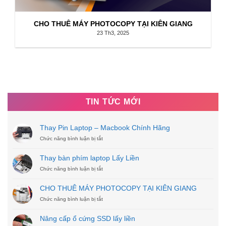
CHO THUÊ MÁY PHOTOCOPY TẠI KIÊN GIANG
23 Th3, 2025
TIN TỨC MỚI
Thay Pin Laptop – Macbook Chính Hãng
Chức năng bình luận bị tắt
ở
Thay
Pin
Thay bàn phím laptop Lấy Liền
Laptop
Chức năng bình luận bị tắt
–
ở
Macbook
Thay
Chính
bàn
CHO THUÊ MÁY PHOTOCOPY TẠI KIÊN GIANG
Hãng
phím
Chức năng bình luận bị tắt
laptop
ở
Lấy
CHO
Liền
THUÊ
Nâng cấp ổ cứng SSD lấy liền
MÁY