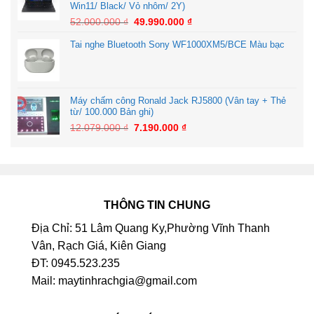
Win11/ Black/ Vỏ nhôm/ 2Y)
52.000.000
₫
49.990.000
₫
Tai nghe Bluetooth Sony WF1000XM5/BCE Màu bạc
Máy chấm công Ronald Jack RJ5800 (Vân tay + Thẻ
từ/ 100.000 Bản ghi)
12.079.000
₫
7.190.000
₫
THÔNG TIN CHUNG
Địa Chỉ: 51 Lâm Quang Ky,Phường Vĩnh Thanh
Vân, Rạch Giá, Kiên Giang
ĐT: 0945.523.235
Mail: maytinhrachgia@gmail.com