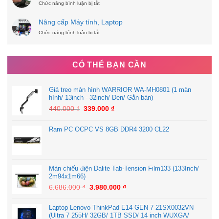
Chức năng bình luận bị tắt
PHOTOCOPY
ở
TẠI
Nâng
KIÊN
cấp
Nâng cấp Máy tính, Laptop
GIANG
ổ
Chức năng bình luận bị tắt
cứng
ở
SSD
Nâng
lấy
cấp
liền
Máy
tính,
CÓ THỂ BẠN CẦN
Laptop
Giá treo màn hình WARRIOR WA-MH0801 (1 màn
hình/ 13inch - 32inch/ Đen/ Gắn bàn)
440.000
₫
339.000
₫
Ram PC OCPC VS 8GB DDR4 3200 CL22
Màn chiếu điện Dalite Tab-Tension Film133 (133Inch/
2m94x1m66)
6.686.000
₫
3.980.000
₫
Laptop Lenovo ThinkPad E14 GEN 7 21SX0032VN
(Ultra 7 255H/ 32GB/ 1TB SSD/ 14 inch WUXGA/