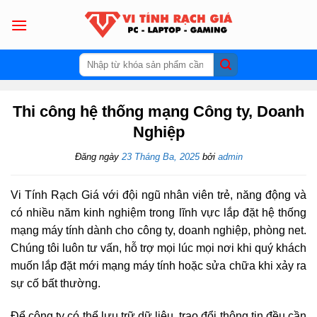
Skip
to
content
Tìm
kiếm:
Thi công hệ thống mạng Công ty, Doanh
Nghiệp
Đăng ngày
23 Tháng Ba, 2025
bởi
admin
Vi Tính Rạch Giá với đội ngũ nhân viên trẻ, năng động và
có nhiều năm kinh nghiệm trong lĩnh vực lắp đặt hệ thống
mạng máy tính dành cho công ty, doanh nghiệp, phòng net.
Chúng tôi luôn tư vấn, hỗ trợ mọi lúc mọi nơi khi quý khách
muốn lắp đặt mới mạng máy tính hoặc sửa chữa khi xảy ra
sự cố bất thường.
Để công ty có thể lưu trữ dữ liệu, trao đổi thông tin đều cần