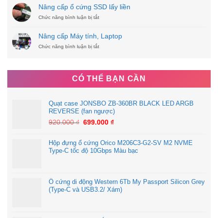
Liền
THUÊ
Nâng cấp ổ cứng SSD lấy liền
MÁY
Chức năng bình luận bị tắt
PHOTOCOPY
ở
TẠI
Nâng
KIÊN
cấp
Nâng cấp Máy tính, Laptop
GIANG
ổ
Chức năng bình luận bị tắt
cứng
ở
SSD
Nâng
lấy
cấp
liền
Máy
tính,
CÓ THỂ BẠN CẦN
Laptop
Quạt case JONSBO ZB-360BR BLACK LED ARGB
REVERSE (fan ngược)
920.000
₫
699.000
₫
Hộp đựng ổ cứng Orico M206C3-G2-SV M2 NVME
Type-C tốc độ 10Gbps Màu bạc
Ổ cứng di động Western 6Tb My Passport Silicon Grey
(Type-C và USB3.2/ Xám)