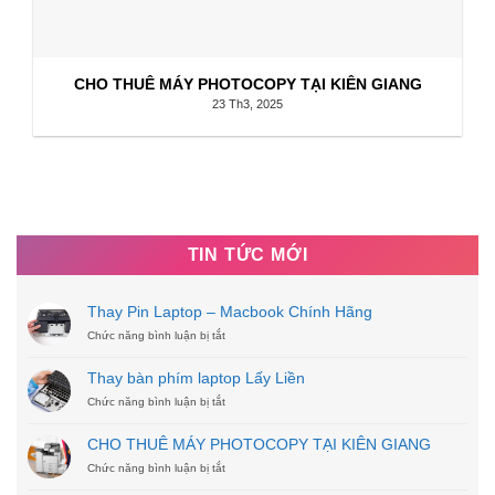
CHO THUÊ MÁY PHOTOCOPY TẠI KIÊN GIANG
23 Th3, 2025
TIN TỨC MỚI
Thay Pin Laptop – Macbook Chính Hãng
Chức năng bình luận bị tắt
ở
Thay
Pin
Thay bàn phím laptop Lấy Liền
Laptop
Chức năng bình luận bị tắt
–
ở
Macbook
Thay
Chính
bàn
CHO THUÊ MÁY PHOTOCOPY TẠI KIÊN GIANG
Hãng
phím
Chức năng bình luận bị tắt
laptop
ở
Lấy
CHO