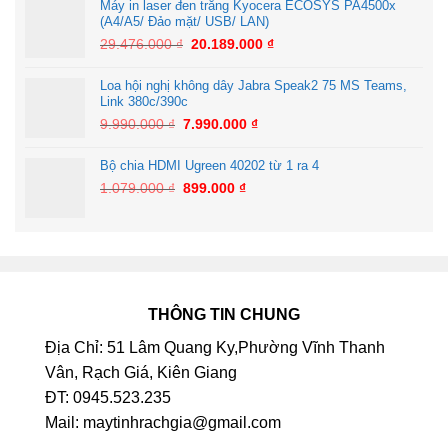
Máy in laser đen trắng Kyocera ECOSYS PA4500x
(A4/A5/ Đảo mặt/ USB/ LAN)
29.476.000
₫
20.189.000
₫
Loa hội nghị không dây Jabra Speak2 75 MS Teams,
Link 380c/390c
9.990.000
₫
7.990.000
₫
Bộ chia HDMI Ugreen 40202 từ 1 ra 4
1.079.000
₫
899.000
₫
THÔNG TIN CHUNG
Địa Chỉ: 51 Lâm Quang Ky,Phường Vĩnh Thanh
Vân, Rạch Giá, Kiên Giang
ĐT: 0945.523.235
Mail: maytinhrachgia@gmail.com